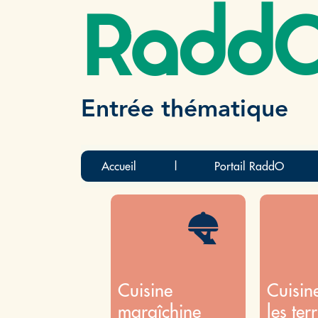
Radd
Entrée thématique
Accueil
|
Portail RaddO
Cuisine
Cuisin
maraîchine
les terr