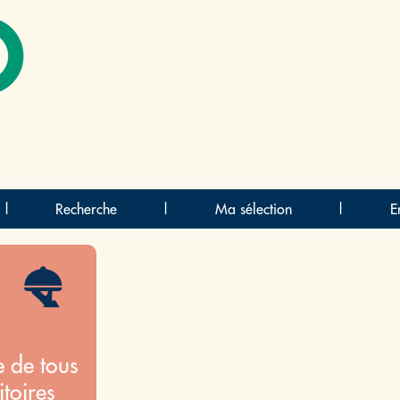
O
|
Recherche
|
Ma sélection
|
E
e de tous
itoires