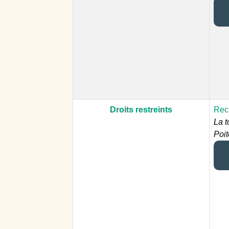
Droits restreints
Rece
La t
Poit