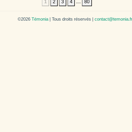
1
2
3
4
....
80
©2026
Témonia
| Tous droits réservés |
contact@temonia.f