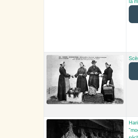
la m
Scè
Hari
"mog
séc