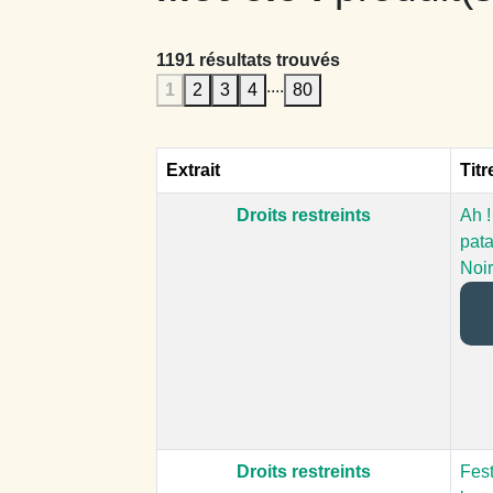
1191 résultats trouvés
....
1
2
3
4
80
Extrait
Titr
Droits restreints
Ah 
pat
Noi
Droits restreints
Fest